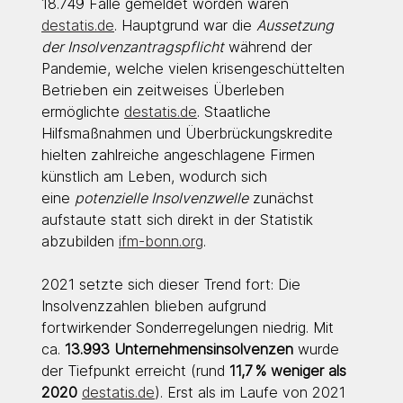
18.749 Fälle gemeldet worden waren 
destatis.de
. Hauptgrund war die 
Aussetzung 
der Insolvenzantragspflicht
 während der 
Pandemie, welche vielen krisengeschüttelten 
Betrieben ein zeitweises Überleben 
ermöglichte 
destatis.de
. Staatliche 
Hilfsmaßnahmen und Überbrückungskredite 
hielten zahlreiche angeschlagene Firmen 
künstlich am Leben, wodurch sich 
eine 
potenzielle Insolvenzwelle
 zunächst 
aufstaute statt sich direkt in der Statistik 
abzubilden 
ifm-bonn.org
.
2021 setzte sich dieser Trend fort: Die 
Insolvenzzahlen blieben aufgrund 
fortwirkender Sonderregelungen niedrig. Mit 
ca. 
13.993 Unternehmensinsolvenzen
 wurde 
der Tiefpunkt erreicht (rund 
11,7 % weniger als 
2020 
destatis.de
). Erst als im Laufe von 2021 