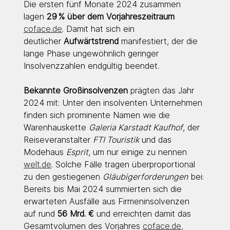
Die ersten fünf Monate 2024 zusammen 
lagen 
29 % über dem Vorjahreszeitraum 
coface.de
. Damit hat sich ein 
deutlicher 
Aufwärtstrend
 manifestiert, der die 
lange Phase ungewöhnlich geringer 
Insolvenzzahlen endgültig beendet.
Bekannte Großinsolvenzen
 prägten das Jahr 
2024 mit: Unter den insolventen Unternehmen 
finden sich prominente Namen wie die 
Warenhauskette 
Galeria Karstadt Kaufhof
, der 
Reiseveranstalter 
FTI Touristik
 und das 
Modehaus 
Esprit
, um nur einige zu nennen 
welt.de
. Solche Fälle tragen überproportional 
zu den gestiegenen 
Gläubigerforderungen
 bei: 
Bereits bis Mai 2024 summierten sich die 
erwarteten Ausfälle aus Firmeninsolvenzen 
auf rund 
56 Mrd. €
 und erreichten damit das 
Gesamtvolumen des Vorjahres 
coface.de
, 