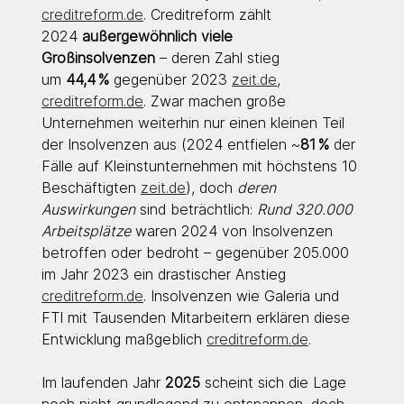
creditreform.de
. Creditreform zählt 
2024 
außergewöhnlich viele 
Großinsolvenzen
 – deren Zahl stieg 
um 
44,4 %
 gegenüber 2023 
zeit.de
,
creditreform.de
. Zwar machen große 
Unternehmen weiterhin nur einen kleinen Teil 
der Insolvenzen aus (2024 entfielen ~
81 %
 der 
Fälle auf Kleinstunternehmen mit höchstens 10 
Beschäftigten 
zeit.de
), doch 
deren 
Auswirkungen
 sind beträchtlich: 
Rund 320.000 
Arbeitsplätze
 waren 2024 von Insolvenzen 
betroffen oder bedroht – gegenüber 205.000 
im Jahr 2023 ein drastischer Anstieg 
creditreform.de
. Insolvenzen wie Galeria und 
FTI mit Tausenden Mitarbeitern erklären diese 
Entwicklung maßgeblich 
creditreform.de
.
Im laufenden Jahr 
2025
 scheint sich die Lage 
noch nicht grundlegend zu entspannen, doch 