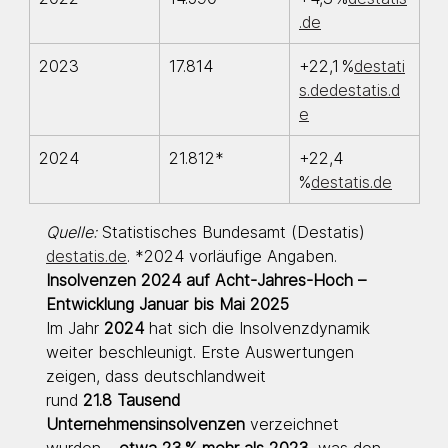
.de
2023
17.814
+22,1 %
destati
s.dedestatis.d
e
2024
21.812*
+22,4 
%
destatis.de
Quelle:
 Statistisches Bundesamt (Destatis) 
destatis.de
. *2024 vorläufige Angaben.
Insolvenzen 2024 auf Acht-Jahres-Hoch – 
Entwicklung Januar bis Mai 2025
Im Jahr 
2024
 hat sich die Insolvenzdynamik 
weiter beschleunigt. Erste Auswertungen 
zeigen, dass deutschlandweit 
rund 
21.8 Tausend 
Unternehmensinsolvenzen
 verzeichnet 
wurden – 
etwa 23 % mehr als 2023
, was den 