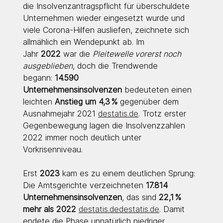
die Insolvenzantragspflicht für überschuldete 
Unternehmen wieder eingesetzt wurde und 
viele Corona-Hilfen ausliefen, zeichnete sich 
allmählich ein Wendepunkt ab. Im 
Jahr 
2022
 war die 
Pleitewelle vorerst noch 
ausgeblieben
, doch die Trendwende 
begann: 
14.590 
Unternehmensinsolvenzen
 bedeuteten einen 
leichten 
Anstieg um 4,3 %
 gegenüber dem 
Ausnahmejahr 2021 
destatis.de
. Trotz erster 
Gegenbewegung lagen die Insolvenzzahlen 
2022 immer noch deutlich unter 
Vorkrisenniveau.
Erst 
2023
 kam es zu einem deutlichen Sprung: 
Die Amtsgerichte verzeichneten 
17.814 
Unternehmensinsolvenzen
, das sind 
22,1 % 
mehr als 2022 
destatis.dedestatis.de
. Damit 
endete die Phase unnatürlich niedriger 