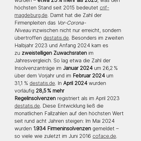
höchsten Stand seit 2015 bedeutet 
crif-
magdeburg.de
. Damit hat die Zahl der 
Firmenpleiten das 
Vor-Corona-
Niveau
 inzwischen nicht nur erreicht, sondern 
übertroffen 
destatis.de
. Besonders im zweiten 
Halbjahr 2023 und Anfang 2024 kam es 
zu 
zweistelligen Zuwachsraten
 im 
Jahresvergleich. So lag etwa die Zahl der 
Insolvenzanträge im 
Januar 2024
 um 26,2 % 
über dem Vorjahr und im 
Februar 2024
 um 
31,1 % 
destatis.de
. In 
April 2024
 wurden 
vorläufig 
28,5 % mehr 
Regelinsolvenzen
 registriert als im April 2023 
destatis.de
. Diese Entwicklung ließ die 
monatlichen Fallzahlen auf den höchsten Wert 
seit rund acht Jahren steigen: Im Mai 2024 
wurden 
1.934 Firmeninsolvenzen
 gemeldet – 
so viele wie zuletzt im Juni 2016 
coface.de
. 