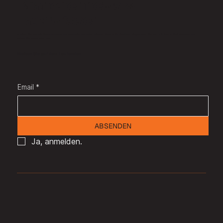
Branchennews &
Fachwissen
Erhalten Sie aktuelle Branchennews und wertvolle Fachinformationen direkt in Ihr Postfach. Registrieren Sie sich mit Ihrer E-Mail-Adresse und
bleiben Sie stets informiert.
Bleiben Sie auf dem Laufenden
Email
*
ABSENDEN
Ja, anmelden.