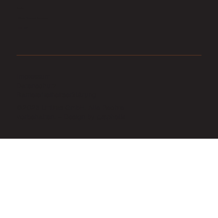
Mobile
Utilitas Financial Services
Über uns
Impressum
Datenschutz
Barrierefreiheitserklärung
©2026 Utilitas GmbH. Alle Rechte
vorbehalten. –
Design by
grapholix