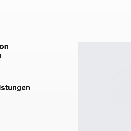
von
n
istungen