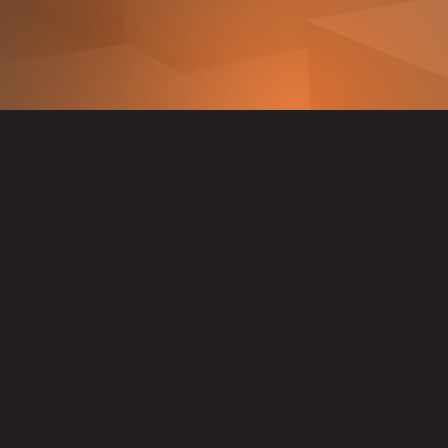
NEWS
Branchennews & F
Erhalten Sie aktuelle Branchennews und wert
direkt in Ihr Postfach. Registrieren Sie sich mi
bleiben Sie stets informiert.