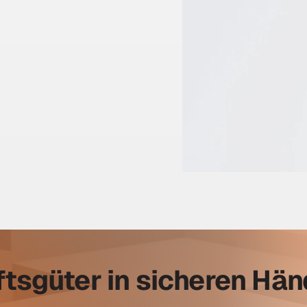
ftsgüter in sicheren Hä