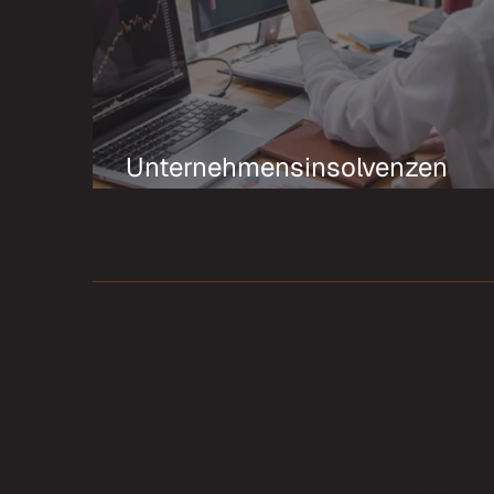
Unternehmensinsolvenzen
2025: Was der Anstieg für
Leasinggesellschaften und de
Gebrauchtmarkt bedeutet
ANSCHRI
Utilitas
Winterb