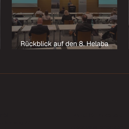
Rückblick auf den 8. Helaba
Leasingtag: Betrugsprävention
n
im Fokus der Branche
FT
KONTAKT
 GmbH
+49 (0) 821 47 86 56 0
ruckenweg 27
info@utilitas-gmbh.com