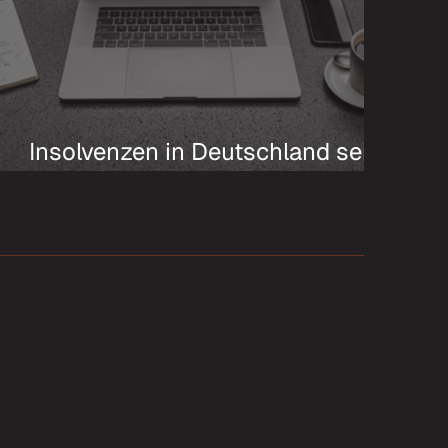
Insolvenzen in Deutschland seit
2020: Entwicklung, Ursachen
und Auswirkungen bis 2025
NAVIGATION
Start
Über uns